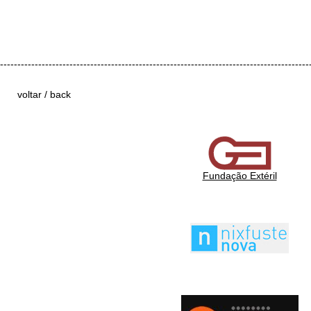
-----------------------------------------------------------------------------------------
voltar / back
Fundação Extéril