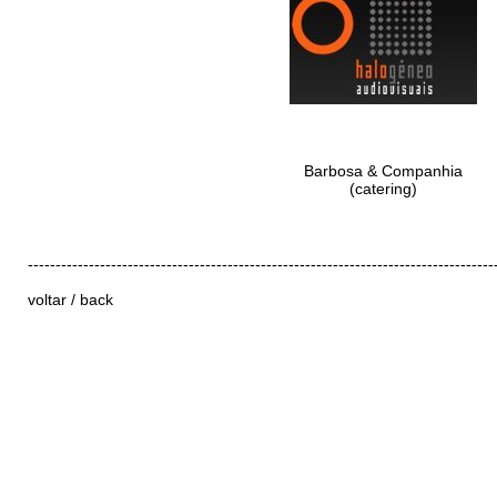
Barbosa & Companhia
(catering)
------------------------------------------------------------------------------------
voltar / back