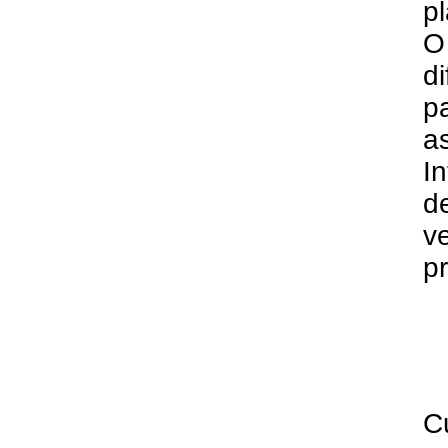
pl
O
d
p
a
I
d
v
pr
C