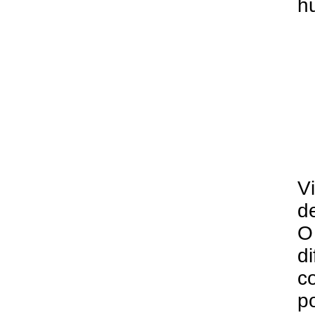
h
V
d
O
d
c
p