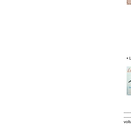
•
-----
-----
volt