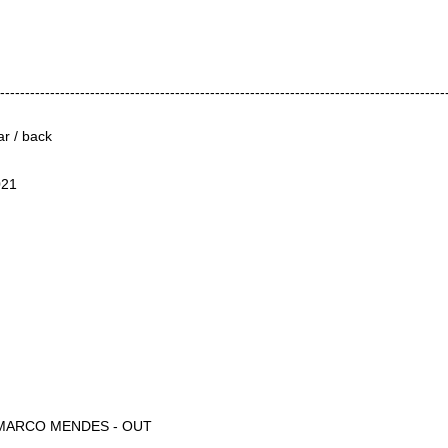
-----------------------------------------------------------------------------------------
ar / back
021
 MARCO MENDES - OUT