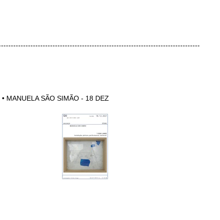
----------------------------------------------------------------------------------
• MANUELA SÃO SIMÃO - 18 DEZ