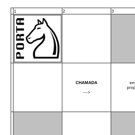
1
2
3
CHAMADA
en
.
pro
--->